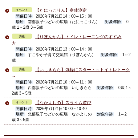
【たにっこりん】身体測定
イベント
開催日時
2026年7月21日14：00～15：00
場所
南部親子つどいの広場（たにっこりん）
対象年齢
0
歳 1～2歳 3～5歳
【りぼんかん】トイレトレーニングのすすめ
講座
方
開催日時
2026年7月21日13：00～14：00
場所
すこやか子育て交流館（りぼんかん）
対象年齢
1～2
歳
【いしきらら】気軽にスタート～トイトレトーク
講座
～
開催日時
2026年7月21日10：00～11：00
場所
西部親子つどいの広場 いしきらら
対象年齢
0歳 1～
2歳 3～5歳
【なかよしの】スライム遊び
イベント
開催日時
2026年7月21日10:00～10:40
場所
北部親子つどいの広場 なかよしの
対象年齢
1～2
歳 3～5歳