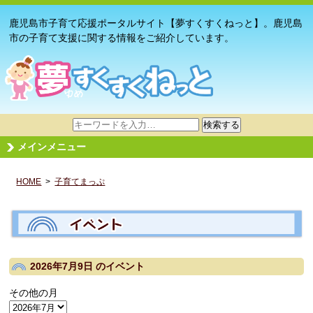
鹿児島市子育て応援ポータルサイト【夢すくすくねっと】。鹿児島
市の子育て支援に関する情報をご紹介しています。
サ
検索する
イ
メインメニュー
ト
内
HOME
>
子育てまっぷ
検
索
2026年7月9日
のイベント
その他の月