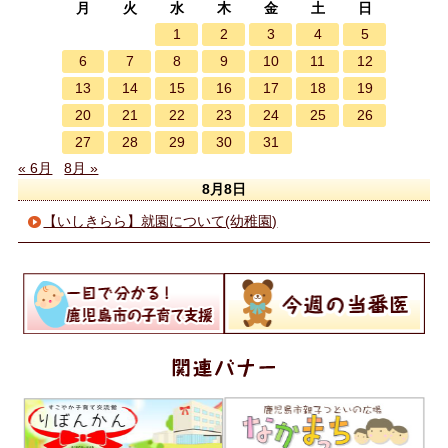
月
火
水
木
金
土
日
1
2
3
4
5
6
7
8
9
10
11
12
13
14
15
16
17
18
19
20
21
22
23
24
25
26
27
28
29
30
31
« 6月
8月 »
8月8日
【いしきらら】就園について(幼稚園)