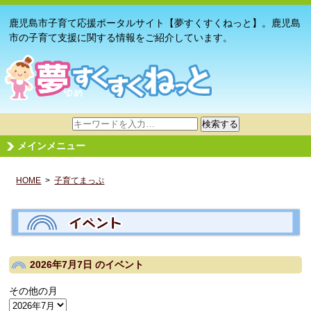
鹿児島市子育て応援ポータルサイト【夢すくすくねっと】。鹿児島
市の子育て支援に関する情報をご紹介しています。
サ
検索する
イ
メインメニュー
ト
内
HOME
>
子育てまっぷ
検
索
2026年7月7日
のイベント
その他の月