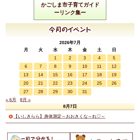
かごしま市子育てガイド
ーリンク集ー
2026年7月
月
火
水
木
金
土
日
1
2
3
4
5
6
7
8
9
10
11
12
13
14
15
16
17
18
19
20
21
22
23
24
25
26
27
28
29
30
31
« 6月
8月 »
8月7日
【いしきらら】身体測定～おおきくな～れ♡～