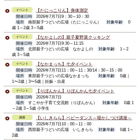
【たにっこりん】身体測定
イベント
開催日時
2026年7月7日9：30～10：30
場所
南部親子つどいの広場（たにっこりん）
対象年齢
0
歳 1～2歳 3～5歳
【なかよしの】親子夏野菜クッキング
イベント
開催日時
2026年7月7日9:30～11:15
場所
北部親子つどいの広場 なかよしの
対象年齢
1～2
歳 3～5歳
【なかまっち】七夕イベント
イベント
開催日時
2026年7月7日11：00～11：30/14：30～15：00
場所
東部親子つどいの広場なかまっち
対象年齢
0歳｜
1〜2歳｜3〜5歳｜妊娠・出産
【りぼんかん】りぼんかん七夕イベント
イベント
開催日時
2026年7月7日
場所
すこやか子育て交流館（りぼんかん）
対象年齢
0歳 1
～2歳 3～5歳 小学生
【いしきらら】ベビーダンス～寝かしつけ講座～
講座
開催日時
2026年7月7日10：00～11：00
場所
西部親子つどいの広場 いしきらら
対象年齢
0歳 1～
2歳