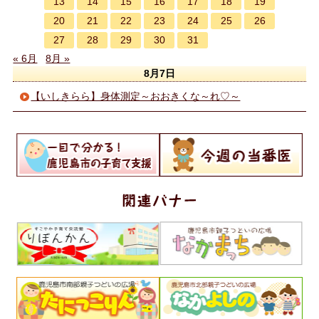
13
14
15
16
17
18
19
20
21
22
23
24
25
26
27
28
29
30
31
« 6月
8月 »
8月7日
【いしきらら】身体測定～おおきくな～れ♡～