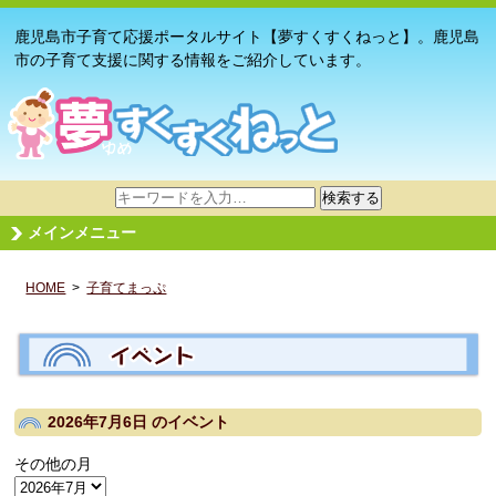
鹿児島市子育て応援ポータルサイト【夢すくすくねっと】。鹿児島
市の子育て支援に関する情報をご紹介しています。
サ
検索する
イ
メインメニュー
ト
内
HOME
>
子育てまっぷ
検
索
2026年7月6日
のイベント
その他の月