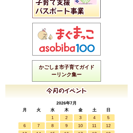
かごしま市子育てガイド
ーリンク集ー
2026年7月
月
火
水
木
金
土
日
1
2
3
4
5
6
7
8
9
10
11
12