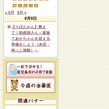
27
28
29
30
31
« 6月
8月 »
8月9日
【りぼんかん】教え
て！助産師さん～家族
であかちゃんを迎える
準備をしよう（沐浴・
抱っこ体験）～