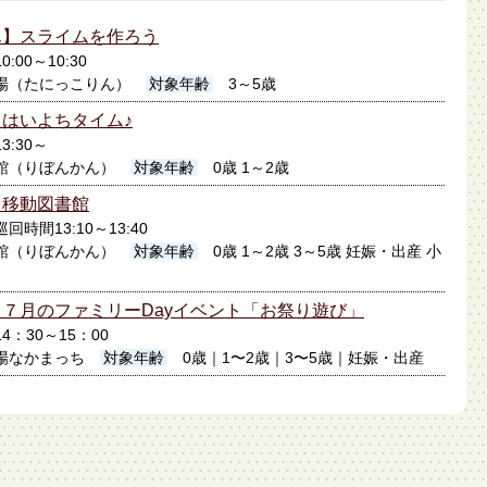
ん】スライムを作ろう
0:00～10:30
場（たにっこりん）
対象年齢
3～5歳
はいよちタイム♪
3:30～
館（りぼんかん）
対象年齢
0歳 1～2歳
】移動図書館
巡回時間13:10～13:40
館（りぼんかん）
対象年齢
0歳 1～2歳 3～5歳 妊娠・出産 小
７月のファミリーDayイベント「お祭り遊び」
14：30～15：00
場なかまっち
対象年齢
0歳｜1〜2歳｜3〜5歳｜妊娠・出産