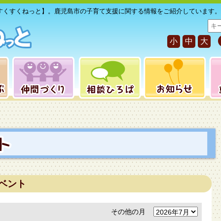
すくすくねっと】。鹿児島市の子育て支援に関する情報をご紹介しています。
サ
イ
小
中
大
ト
内
検
索
ベント
その他の月