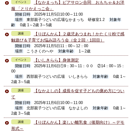
【なかまっち】ピアサロン合同 おもちゃ＆お洋
イベント
服 「とりかえっこ会」
開催日時
2025年11月5日10:00～11:00
場所
東部親子つどいの広場なかまっち 研修室1.2
対象年
齢
0歳 1～2歳 3～5歳
【りぼんかん】２歳児あつまれ！かたくり粉で感
講座
触遊び＆子育てお悩み語ろう会（全２回・1回目）
開催日時
2025年11月5日11：00～12：00
場所
こうさくのへや
対象年齢
1～2歳
【いしきらら】身体測定
イベント
開催日時
2025年11月6日①9：30～11：００ ②14：00～15：
00
場所
西部親子つどいの広場 いしきらら
対象年齢
0歳 1～
2歳 3～5歳
【なかよしの】成長を促す子どもの褒め方につい
講座
て
開催日時
2025年11月6日10:00～11:00
場所
北部親子つどいの広場 なかよしの
対象年齢
0歳 1～
2歳 3～5歳
【りぼんかん】楽しい離乳食（後期向け）～デモ
講座
形式～