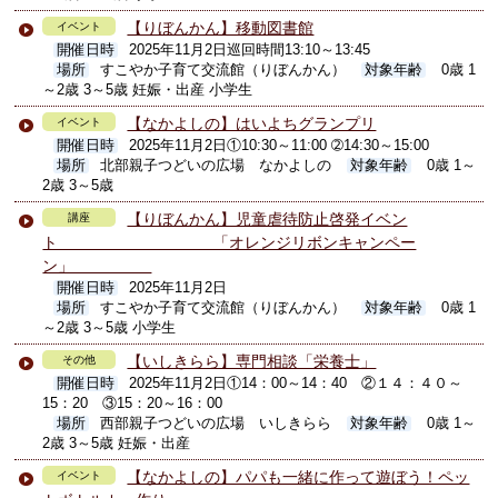
【りぼんかん】移動図書館
イベント
開催日時
2025年11月2日巡回時間13:10～13:45
場所
すこやか子育て交流館（りぼんかん）
対象年齢
0歳 1
～2歳 3～5歳 妊娠・出産 小学生
【なかよしの】はいよちグランプリ
イベント
開催日時
2025年11月2日①10:30～11:00 ➁14:30～15:00
場所
北部親子つどいの広場 なかよしの
対象年齢
0歳 1～
2歳 3～5歳
【りぼんかん】児童虐待防止啓発イベン
講座
ト 「オレンジリボンキャンペー
ン」
開催日時
2025年11月2日
場所
すこやか子育て交流館（りぼんかん）
対象年齢
0歳 1
～2歳 3～5歳 小学生
【いしきらら】専門相談「栄養士」
その他
開催日時
2025年11月2日①14：00～14：40 ②１４：４０～
15：20 ③15：20～16：00
場所
西部親子つどいの広場 いしきらら
対象年齢
0歳 1～
2歳 3～5歳 妊娠・出産
【なかよしの】パパも一緒に作って遊ぼう！ペッ
イベント