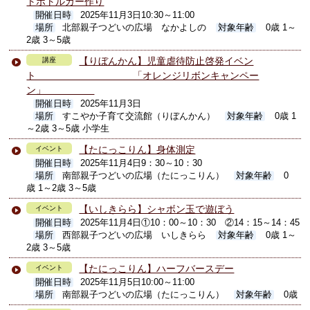
トボトルカー作り
開催日時
2025年11月3日10:30～11:00
場所
北部親子つどいの広場 なかよしの
対象年齢
0歳 1～
2歳 3～5歳
【りぼんかん】児童虐待防止啓発イベン
講座
ト 「オレンジリボンキャンペー
ン」
開催日時
2025年11月3日
場所
すこやか子育て交流館（りぼんかん）
対象年齢
0歳 1
～2歳 3～5歳 小学生
【たにっこりん】身体測定
イベント
開催日時
2025年11月4日9：30～10：30
場所
南部親子つどいの広場（たにっこりん）
対象年齢
0
歳 1～2歳 3～5歳
【いしきらら】シャボン玉で遊ぼう
イベント
開催日時
2025年11月4日①10：00～10：30 ②14：15～14：45
場所
西部親子つどいの広場 いしきらら
対象年齢
0歳 1～
2歳 3～5歳
【たにっこりん】ハーフバースデー
イベント
開催日時
2025年11月5日10:00～11:00
場所
南部親子つどいの広場（たにっこりん）
対象年齢
0歳