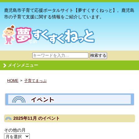
鹿児島市子育て応援ポータルサイト【夢すくすくねっと】。鹿児島
市の子育て支援に関する情報をご紹介しています。
サ
検索する
イ
メインメニュー
ト
内
HOME
>
子育てまっぷ
検
索
2025年11月
のイベント
その他の月