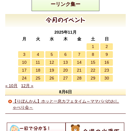
ーリンク集ー
2025年11月
月
火
水
木
金
土
日
1
2
3
4
5
6
7
8
9
10
11
12
13
14
15
16
17
18
19
20
21
22
23
24
25
26
27
28
29
30
« 10月
12月 »
8月6日
【りぼんかん】ホッと一息カフェタイム～ママパパのおし
ゃべり会～