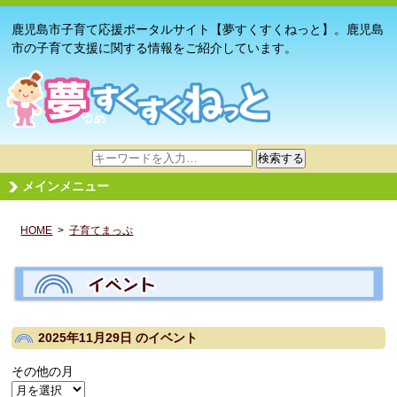
鹿児島市子育て応援ポータルサイト【夢すくすくねっと】。鹿児島
市の子育て支援に関する情報をご紹介しています。
サ
検索する
イ
メインメニュー
ト
内
HOME
>
子育てまっぷ
検
索
2025年11月29日
のイベント
その他の月