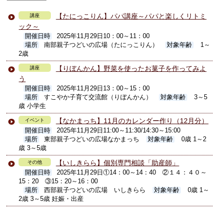
【たにっこりん】パパ講座～パパと楽しくリトミ
講座
ック～
開催日時
2025年11月29日10：00～11：00
場所
南部親子つどいの広場（たにっこりん）
対象年齢
1～
2歳
【りぼんかん】野菜を使ったお菓子を作ってみよ
講座
う
開催日時
2025年11月29日13：00～15：00
場所
すこやか子育て交流館（りぼんかん）
対象年齢
3～5
歳 小学生
【なかまっち】11月のカレンダー作り（12月分）
イベント
開催日時
2025年11月29日11:00～11:30/14:30～15:00
場所
東部親子つどいの広場なかまっち
対象年齢
0歳 1～2
歳 3～5歳
【いしきらら】個別専門相談「助産師」
その他
開催日時
2025年11月29日①14：00～14：40 ②１４：４０～
15：20 ③15：20～16：00
場所
西部親子つどいの広場 いしきらら
対象年齢
0歳 1～
2歳 3～5歳 妊娠・出産