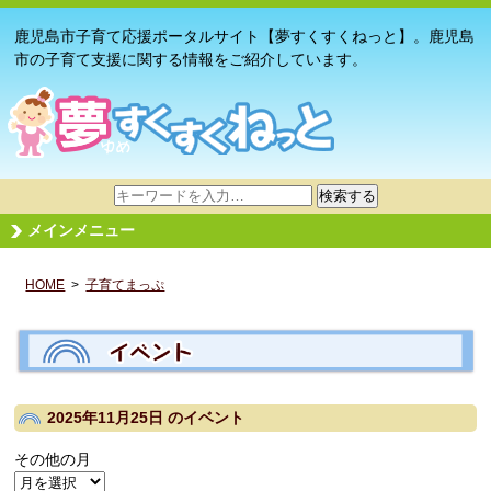
鹿児島市子育て応援ポータルサイト【夢すくすくねっと】。鹿児島
市の子育て支援に関する情報をご紹介しています。
サ
検索する
イ
メインメニュー
ト
内
HOME
>
子育てまっぷ
検
索
2025年11月25日
のイベント
その他の月