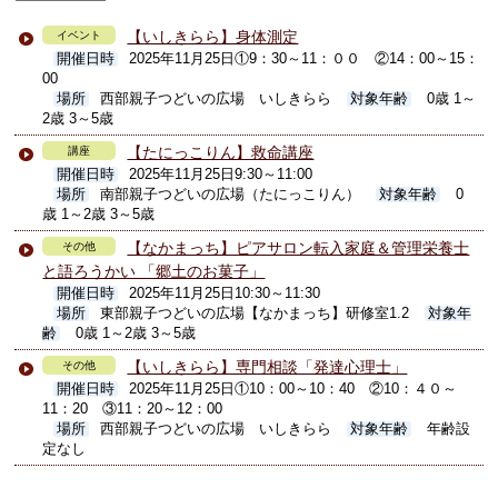
【いしきらら】身体測定
イベント
開催日時
2025年11月25日①9：30～11：００ ②14：00～15：
00
場所
西部親子つどいの広場 いしきらら
対象年齢
0歳 1～
2歳 3～5歳
【たにっこりん】救命講座
講座
開催日時
2025年11月25日9:30～11:00
場所
南部親子つどいの広場（たにっこりん）
対象年齢
0
歳 1～2歳 3～5歳
【なかまっち】ピアサロン転入家庭＆管理栄養士
その他
と語ろうかい 「郷土のお菓子」
開催日時
2025年11月25日10:30～11:30
場所
東部親子つどいの広場【なかまっち】研修室1.2
対象年
齢
0歳 1～2歳 3～5歳
【いしきらら】専門相談「発達心理士」
その他
開催日時
2025年11月25日①10：00～10：40 ②10：４０～
11：20 ③11：20～12：00
場所
西部親子つどいの広場 いしきらら
対象年齢
年齢設
定なし