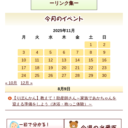
ーリンク集ー
2025年11月
月
火
水
木
金
土
日
1
2
3
4
5
6
7
8
9
10
11
12
13
14
15
16
17
18
19
20
21
22
23
24
25
26
27
28
29
30
« 10月
12月 »
8月9日
【りぼんかん】教えて！助産師さん～家族であかちゃんを
迎える準備をしよう（沐浴・抱っこ体験）～