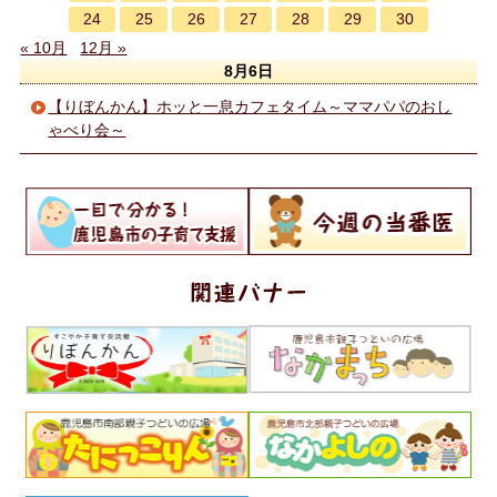
24
25
26
27
28
29
30
« 10月
12月 »
8月6日
【りぼんかん】ホッと一息カフェタイム～ママパパのおし
ゃべり会～