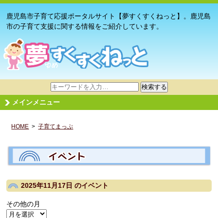
鹿児島市子育て応援ポータルサイト【夢すくすくねっと】。鹿児島
市の子育て支援に関する情報をご紹介しています。
サ
検索する
イ
メインメニュー
ト
内
HOME
>
子育てまっぷ
検
索
2025年11月17日
のイベント
その他の月