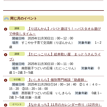
同じ月のイベント
【りぼんかん】パパと遊ぼう！～バスタオル遊び
講座
で仲良しタイム～
開催日時
2025年11月30日11：00～12：00
場所
すこやか子育て交流館（りぼんかん）
対象年齢
1～2
歳
【たにっこりん】絵本歌い屋 まっとうさんライ
講座
ブ♪
開催日時
2025年11月30日10：00～11：00
場所
南部親子つどいの広場（たにっこりん）
対象年齢
0
歳 1～2歳 3～5歳
【いしきらら】個別専門相談「助産師」
その他
開催日時
2025年11月29日①14：00～14：40 ②１４：４０～
15：20 ③15：20～16：00
場所
西部親子つどいの広場 いしきらら
対象年齢
0歳 1～
2歳 3～5歳 妊娠・出産
【なかまっち】11月のカレンダー作り（12月分）
イベント