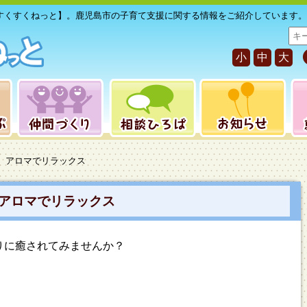
すくすくねっと】。鹿児島市の子育て支援に関する情報をご紹介しています。
サ
イ
小
中
大
ト
内
検
索
ん】アロマでリラックス
アロマでリラックス
りに癒されてみませんか？