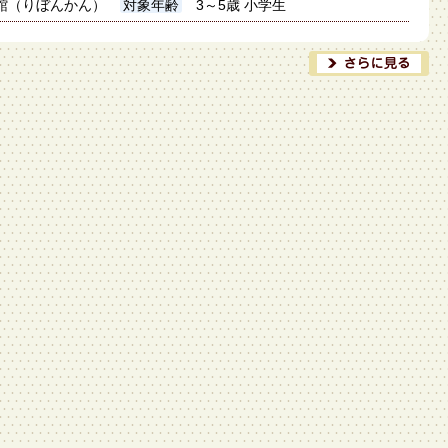
館（りぼんかん）
対象年齢
3～5歳 小学生