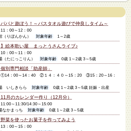
】パパと遊ぼう！～バスタオル遊びで仲良しタイム～
日11：00～12：00
館（りぼんかん）
対象年齢
1～2歳
】絵本歌い屋 まっとうさんライブ♪
日10：00～11：00
場（たにっこりん）
対象年齢
0歳 1～2歳 3～5歳
】個別専門相談「助産師」
9日①14：00～14：40 ②１４：４０～15：20 ③15：20～16：
場 いしきらら
対象年齢
0歳 1～2歳 3～5歳 妊娠・出産
11月のカレンダー作り（12月分）
1:00～11:30/14:30～15:00
場なかまっち
対象年齢
0歳 1～2歳 3～5歳
】野菜を使ったお菓子を作ってみよう
日13：00～15：00