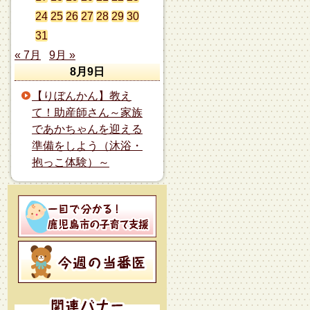
24
25
26
27
28
29
30
31
« 7月
9月 »
8月9日
【りぼんかん】教え
て！助産師さん～家族
であかちゃんを迎える
準備をしよう（沐浴・
抱っこ体験）～