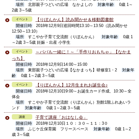
場所
北部親子つどいの広場 なかよしの
対象年齢
0歳 1～
2歳 3～5歳
【りぼんかん】読み聞かせ＆移動図書館
イベント
開催日時
2018年12月9日巡回時間13:10～13:50（読み聞かせ
12:50～13:10）
場所
すこやか子育て交流館（りぼんかん）
対象年齢
0歳 1
～2歳 3～5歳 妊娠・出産 小学生
～パパも一緒に！～「手作りおもちゃ」【なかま
イベント
っち】
開催日時
2018年12月9日14:00～15:00
場所
東部親子つどいの広場【なかまっち】研修室1・2
対象年
齢
0歳 1～2歳 3～5歳
【りぼんかん】12月生まれお誕生会♪
イベント
開催日時
2018年12月10日9:00～お誕生カード作成、10:30～全
体会
場所
すこやか子育て交流館（りぼんかん）別館1階ふれあいラ
ンド
対象年齢
0歳 1～2歳 3～5歳
子育て講座「おはなし会」
講座
開催日時
2018年12月10日１０：３０～１１：3０
場所
ふじケ丘保育園 フリースペース
対象年齢
0歳 1～2
歳 3～5歳