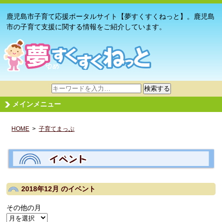
鹿児島市子育て応援ポータルサイト【夢すくすくねっと】。鹿児島
市の子育て支援に関する情報をご紹介しています。
サ
検索する
イ
メインメニュー
ト
内
HOME
>
子育てまっぷ
検
索
2018年12月
のイベント
その他の月