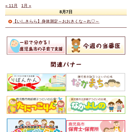
« 11月
1月 »
8月7日
【いしきらら】身体測定～おおきくな～れ♡～