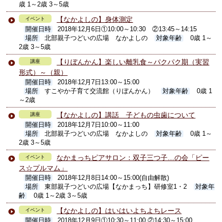
歳 1～2歳 3～5歳
【なかよしの】身体測定
イベント
開催日時
2018年12月6日①10:00～10:30 ②13:45～14:15
場所
北部親子つどいの広場 なかよしの
対象年齢
0歳 1～
2歳 3～5歳
【りぼんかん】楽しい離乳食～パクパク期（実習
講座
形式）～（親）
開催日時
2018年12月7日13:00～15:00
場所
すこやか子育て交流館（りぼんかん）
対象年齢
0歳 1
～2歳
【なかよしの】講話 子どもの虫歯について
講座
開催日時
2018年12月7日10:00～11:00
場所
北部親子つどいの広場 なかよしの
対象年齢
0歳 1～
2歳 3～5歳
なかまっちピアサロン：双子三つ子…の会「ピー
イベント
ス☆プルマム」
開催日時
2018年12月8日14:00～15:00(自由解散)
場所
東部親子つどいの広場【なかまっち】研修室1・2
対象年
齢
0歳 1～2歳 3～5歳
【なかよしの】はいはいよちよちレース
イベント
開催日時
2018年12月9日①10:30～11:00 ②14:30～15:00