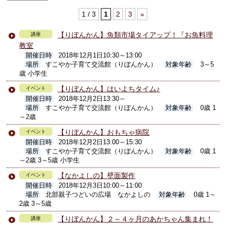
1 / 3
1
2
3
»
【りぼんかん】魚類市場タイアップ！『お魚料理
講座
教室
開催日時
2018年12月1日10:30～13:00
場所
すこやか子育て交流館（りぼんかん）
対象年齢
3～5
歳 小学生
【りぼんかん】はいよちタイム♪
イベント
開催日時
2018年12月2日13:30～
場所
すこやか子育て交流館（りぼんかん）
対象年齢
0歳 1
～2歳
【りぼんかん】おもちゃ病院
イベント
開催日時
2018年12月2日13:00～15:30
場所
すこやか子育て交流館（りぼんかん）
対象年齢
0歳 1
～2歳 3～5歳 小学生
【なかよしの】壁面製作
イベント
開催日時
2018年12月3日10:00～11:00
場所
北部親子つどいの広場 なかよしの
対象年齢
0歳 1～
2歳 3～5歳
【りぼんかん】２～４ヶ月のあかちゃん集まれ！
講座