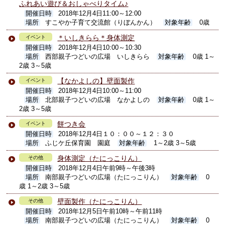
ふれあい遊び＆おしゃべりタイム♪
開催日時
2018年12月4日11:00～12:00
場所
すこやか子育て交流館（りぼんかん）
対象年齢
0歳
＊いしきらら＊身体測定
イベント
開催日時
2018年12月4日10:00～10:30
場所
西部親子つどいの広場 いしきらら
対象年齢
0歳 1～
2歳 3～5歳
【なかよしの】壁面製作
イベント
開催日時
2018年12月4日10:00～11:00
場所
北部親子つどいの広場 なかよしの
対象年齢
0歳 1～
2歳 3～5歳
餅つき会
イベント
開催日時
2018年12月4日１０：００～１２：３０
場所
ふじケ丘保育園 園庭
対象年齢
1～2歳 3～5歳
身体測定（たにっこりん）
その他
開催日時
2018年12月4日午前9時～午後3時
場所
南部親子つどいの広場（たにっこりん）
対象年齢
0
歳 1～2歳 3～5歳
壁面製作（たにっこりん）
その他
開催日時
2018年12月5日午前10時～午前11時
場所
南部親子つどいの広場（たにっこりん）
対象年齢
0