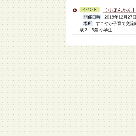
イベント
【りぼんかん
開催日時
2018年12月27日
場所
すこやか子育て交流
歳 3～5歳 小学生