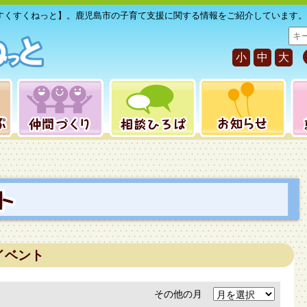
すくすくねっと】。鹿児島市の子育て支援に関する情報をご紹介しています。
サ
イ
小
中
大
ト
内
検
索
イベント
その他の月