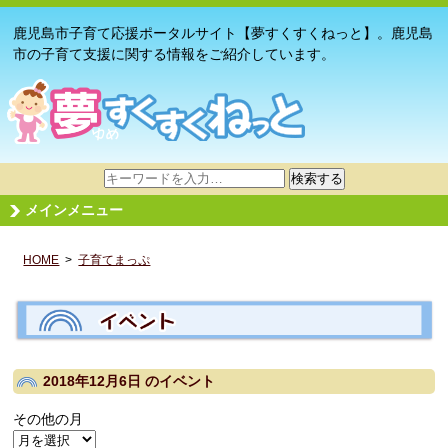
鹿児島市子育て応援ポータルサイト【夢すくすくねっと】。鹿児島
市の子育て支援に関する情報をご紹介しています。
サ
検索する
イ
メインメニュー
ト
内
HOME
>
子育てまっぷ
検
索
2018年12月6日
のイベント
その他の月