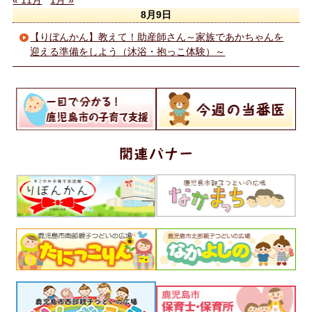
« 11月
1月 »
8月9日
【りぼんかん】教えて！助産師さん～家族であかちゃんを
迎える準備をしよう（沐浴・抱っこ体験）～