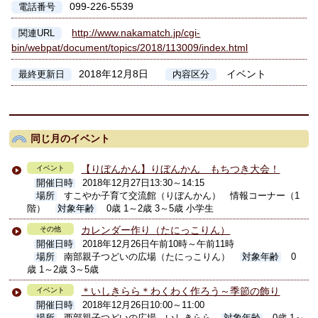
099-226-5539
電話番号
http://www.nakamatch.jp/cgi-
関連URL
bin/webpat/document/topics/2018/113009/index.html
2018年12月8日
イベント
最終更新日
内容区分
同じ月のイベント
【りぼんかん】りぼんかん もちつき大会！
イベント
開催日時
2018年12月27日13:30～14:15
場所
すこやか子育て交流館（りぼんかん） 情報コーナー（1
階）
対象年齢
0歳 1～2歳 3～5歳 小学生
カレンダー作り（たにっこりん）
その他
開催日時
2018年12月26日午前10時～午前11時
場所
南部親子つどいの広場（たにっこりん）
対象年齢
0
歳 1～2歳 3～5歳
＊いしきらら＊わくわく作ろう～季節の飾り
イベント
開催日時
2018年12月26日10:00～11:00