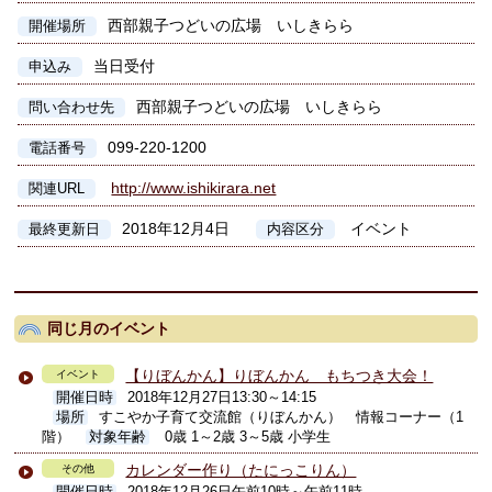
西部親子つどいの広場 いしきらら
開催場所
当日受付
申込み
西部親子つどいの広場 いしきらら
問い合わせ先
099-220-1200
電話番号
http://www.ishikirara.net
関連URL
2018年12月4日
イベント
最終更新日
内容区分
同じ月のイベント
【りぼんかん】りぼんかん もちつき大会！
イベント
開催日時
2018年12月27日13:30～14:15
場所
すこやか子育て交流館（りぼんかん） 情報コーナー（1
階）
対象年齢
0歳 1～2歳 3～5歳 小学生
カレンダー作り（たにっこりん）
その他