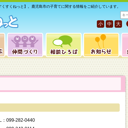
すくすくねっと】。鹿児島市の子育てに関する情報をご紹介しています。
サ
イ
小
中
大
ト
内
検
索
99-282-0440