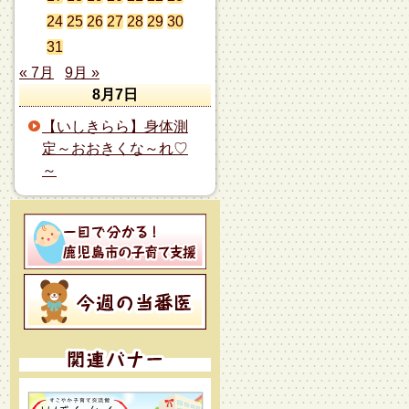
24
25
26
27
28
29
30
31
« 7月
9月 »
8月7日
【いしきらら】身体測
定～おおきくな～れ♡
～