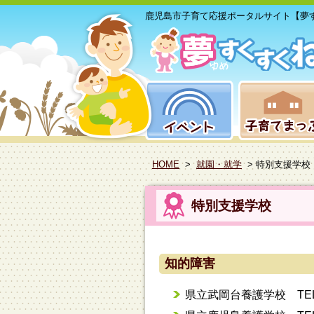
鹿児島市子育て応援ポータルサイト【夢
HOME
>
就園・就学
> 特別支援学校
特別支援学校
知的障害
県立武岡台養護学校 TEL：0