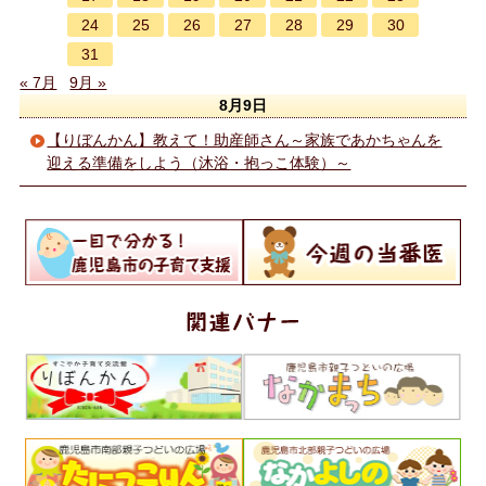
24
25
26
27
28
29
30
31
« 7月
9月 »
8月9日
【りぼんかん】教えて！助産師さん～家族であかちゃんを
迎える準備をしよう（沐浴・抱っこ体験）～