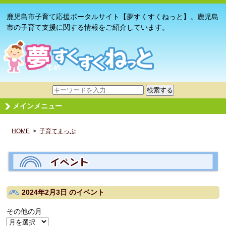
鹿児島市子育て応援ポータルサイト【夢すくすくねっと】。鹿児島
市の子育て支援に関する情報をご紹介しています。
サ
検索する
イ
メインメニュー
ト
内
HOME
>
子育てまっぷ
検
索
2024年2月3日
のイベント
その他の月