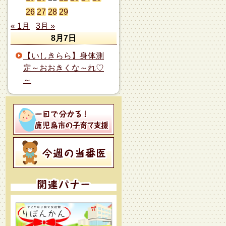
26
27
28
29
« 1月
3月 »
8月7日
【いしきらら】身体測
定～おおきくな～れ♡
～