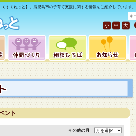
すくすくねっと】。鹿児島市の子育て支援に関する情報をご紹介しています。
サ
イ
小
中
大
ト
内
検
索
ベント
その他の月