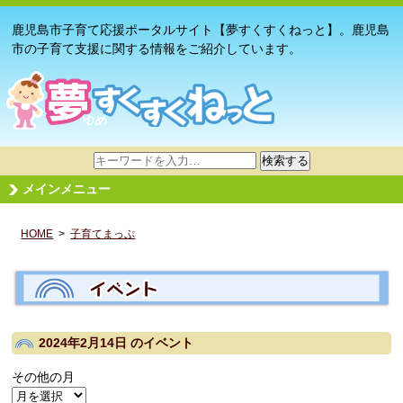
鹿児島市子育て応援ポータルサイト【夢すくすくねっと】。鹿児島
市の子育て支援に関する情報をご紹介しています。
サ
検索する
イ
メインメニュー
ト
内
HOME
>
子育てまっぷ
検
索
2024年2月14日
のイベント
その他の月