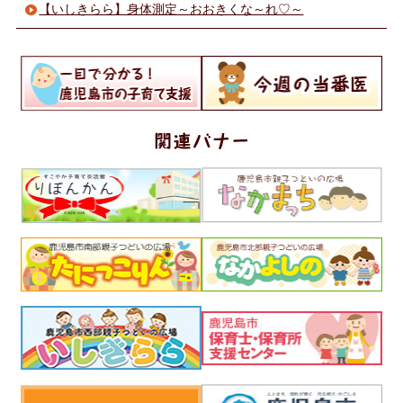
【いしきらら】身体測定～おおきくな～れ♡～