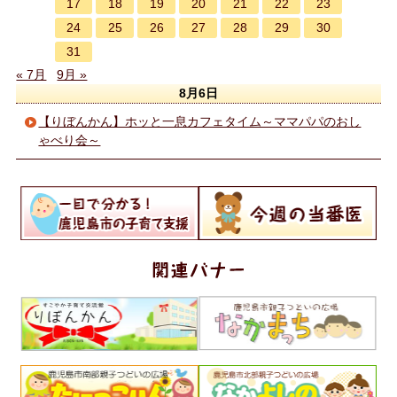
17
18
19
20
21
22
23
24
25
26
27
28
29
30
31
« 7月
9月 »
8月6日
【りぼんかん】ホッと一息カフェタイム～ママパパのおし
ゃべり会～