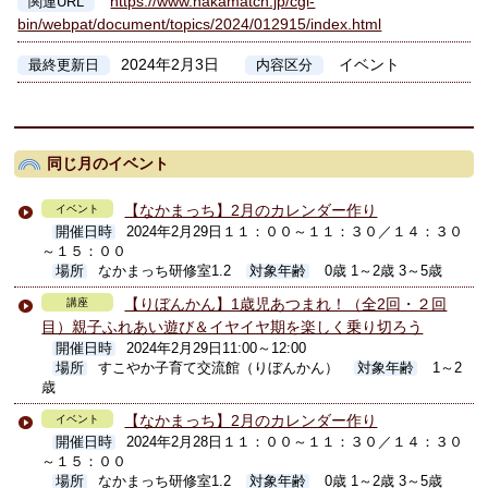
https://www.nakamatch.jp/cgi-
関連URL
bin/webpat/document/topics/2024/012915/index.html
2024年2月3日
イベント
最終更新日
内容区分
同じ月のイベント
【なかまっち】2月のカレンダー作り
イベント
開催日時
2024年2月29日１１：００～１１：３０／１４：３０
～１５：００
場所
なかまっち研修室1.2
対象年齢
0歳 1～2歳 3～5歳
【りぼんかん】1歳児あつまれ！（全2回・２回
講座
目）親子ふれあい遊び＆イヤイヤ期を楽しく乗り切ろう
開催日時
2024年2月29日11:00～12:00
場所
すこやか子育て交流館（りぼんかん）
対象年齢
1～2
歳
【なかまっち】2月のカレンダー作り
イベント
開催日時
2024年2月28日１１：００～１１：３０／１４：３０
～１５：００
場所
なかまっち研修室1.2
対象年齢
0歳 1～2歳 3～5歳