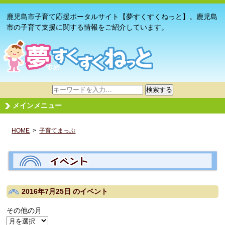
鹿児島市子育て応援ポータルサイト【夢すくすくねっと】。鹿児島
市の子育て支援に関する情報をご紹介しています。
サ
検索する
イ
メインメニュー
ト
内
HOME
>
子育てまっぷ
検
索
2016年7月25日
のイベント
その他の月