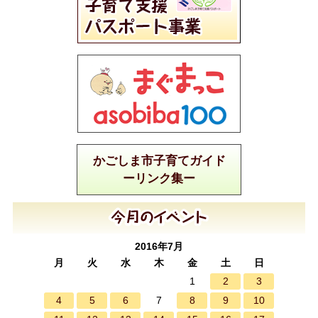
かごしま市子育てガイド
ーリンク集ー
2016年7月
月
火
水
木
金
土
日
2
3
1
4
5
6
8
9
10
7