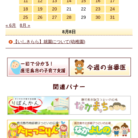
11
12
13
14
15
16
17
18
19
20
23
24
21
22
25
26
27
28
30
31
29
« 6月
8月 »
8月8日
【いしきらら】就園について(幼稚園)