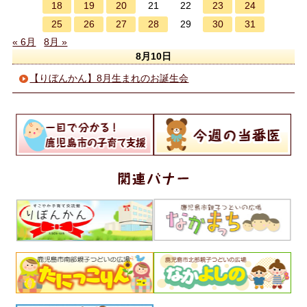
18
19
20
23
24
21
22
25
26
27
28
30
31
29
« 6月
8月 »
8月10日
【りぼんかん】8月生まれのお誕生会