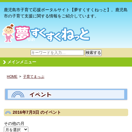
鹿児島市子育て応援ポータルサイト【夢すくすくねっと】。鹿児島
市の子育て支援に関する情報をご紹介しています。
サ
検索する
イ
メインメニュー
ト
内
HOME
>
子育てまっぷ
検
索
2016年7月3日
のイベント
その他の月