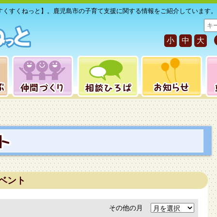
すくすくねっと】。鹿児島市の子育て支援に関する情報をご紹介しています。
サ
イ
小
中
大
ト
内
検
索
ベント
その他の月