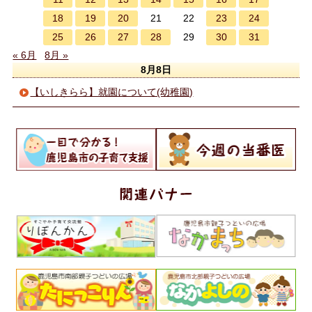
18
19
20
23
24
21
22
25
26
27
28
30
31
29
« 6月
8月 »
8月8日
【いしきらら】就園について(幼稚園)