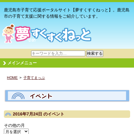
鹿児島市子育て応援ポータルサイト【夢すくすくねっと】。鹿児島
市の子育て支援に関する情報をご紹介しています。
サ
検索する
イ
メインメニュー
ト
内
HOME
>
子育てまっぷ
検
索
2016年7月24日
のイベント
その他の月