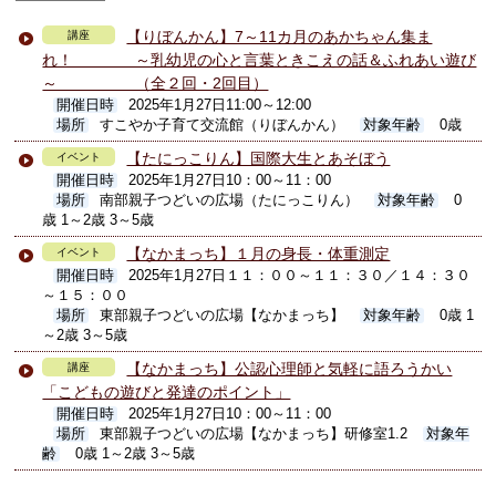
【りぼんかん】7～11カ月のあかちゃん集ま
講座
れ！ ～乳幼児の心と言葉ときこえの話＆ふれあい遊び
～ （全２回・2回目）
開催日時
2025年1月27日11:00～12:00
場所
すこやか子育て交流館（りぼんかん）
対象年齢
0歳
【たにっこりん】国際大生とあそぼう
イベント
開催日時
2025年1月27日10：00～11：00
場所
南部親子つどいの広場（たにっこりん）
対象年齢
0
歳 1～2歳 3～5歳
【なかまっち】１月の身長・体重測定
イベント
開催日時
2025年1月27日１１：００～１１：３０／１４：３０
～１５：００
場所
東部親子つどいの広場【なかまっち】
対象年齢
0歳 1
～2歳 3～5歳
【なかまっち】公認心理師と気軽に語ろうかい
講座
「こどもの遊びと発達のポイント」
開催日時
2025年1月27日10：00～11：00
場所
東部親子つどいの広場【なかまっち】研修室1.2
対象年
齢
0歳 1～2歳 3～5歳