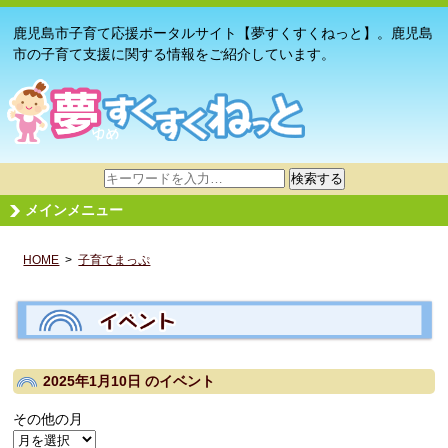
鹿児島市子育て応援ポータルサイト【夢すくすくねっと】。鹿児島
市の子育て支援に関する情報をご紹介しています。
サ
検索する
イ
メインメニュー
ト
内
HOME
>
子育てまっぷ
検
索
2025年1月10日
のイベント
その他の月