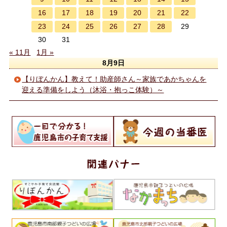
16
17
18
19
20
21
22
23
24
25
26
27
28
29
30
31
« 11月
1月 »
8月9日
【りぼんかん】教えて！助産師さん～家族であかちゃんを
迎える準備をしよう（沐浴・抱っこ体験）～