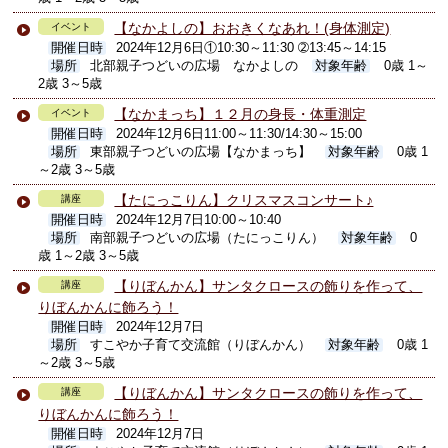
【なかよしの】おおきくなあれ！(身体測定)
イベント
開催日時
2024年12月6日①10:30～11:30 ➁13:45～14:15
場所
北部親子つどいの広場 なかよしの
対象年齢
0歳 1～
2歳 3～5歳
【なかまっち】１２月の身長・体重測定
イベント
開催日時
2024年12月6日11:00～11:30/14:30～15:00
場所
東部親子つどいの広場【なかまっち】
対象年齢
0歳 1
～2歳 3～5歳
【たにっこりん】クリスマスコンサート♪
講座
開催日時
2024年12月7日10:00～10:40
場所
南部親子つどいの広場（たにっこりん）
対象年齢
0
歳 1～2歳 3～5歳
【りぼんかん】サンタクロースの飾りを作って、
講座
りぼんかんに飾ろう！
開催日時
2024年12月7日
場所
すこやか子育て交流館（りぼんかん）
対象年齢
0歳 1
～2歳 3～5歳
【りぼんかん】サンタクロースの飾りを作って、
講座
りぼんかんに飾ろう！
開催日時
2024年12月7日