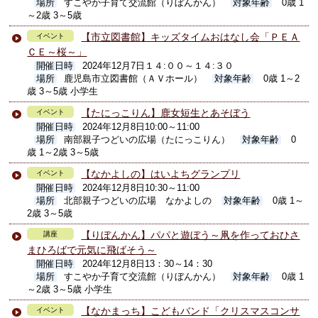
場所
すこやか子育て交流館（りぼんかん）
対象年齢
0歳 1
～2歳 3～5歳
【市立図書館】キッズタイムおはなし会「ＰＥＡ
イベント
ＣＥ～桜～」
開催日時
2024年12月7日１４:００～１４:３０
場所
鹿児島市立図書館（ＡＶホール）
対象年齢
0歳 1～2
歳 3～5歳 小学生
【たにっこりん】鹿女短生とあそぼう
イベント
開催日時
2024年12月8日10:00～11:00
場所
南部親子つどいの広場（たにっこりん）
対象年齢
0
歳 1～2歳 3～5歳
【なかよしの】はいよちグランプリ
イベント
開催日時
2024年12月8日10:30～11:00
場所
北部親子つどいの広場 なかよしの
対象年齢
0歳 1～
2歳 3～5歳
【りぼんかん】パパと遊ぼう～凧を作っておひさ
講座
まひろばで元気に飛ばそう～
開催日時
2024年12月8日13：30～14：30
場所
すこやか子育て交流館（りぼんかん）
対象年齢
0歳 1
～2歳 3～5歳 小学生
【なかまっち】こどもバンド「クリスマスコンサ
イベント