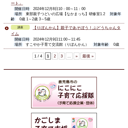
ート」
開催日時
2024年12月8日10：00～11：00
場所
東部親子つどいの広場【なかまっち】研修室1.2
対象年
齢
0歳 1～2歳 3～5歳
【りぼんかん】親子であそぼう！ぶどうちゃんタ
講座
イム
開催日時
2024年12月9日11:00～11:45
場所
すこやか子育て交流館（りぼんかん）
対象年齢
0歳
1 / 4
1
2
3
...
»
最後 »