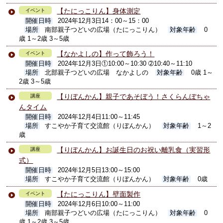
【たにっこりん】身体測定
イベント
開催日時
2024年12月3日14：00～15：00
場所
南部親子つどいの広場（たにっこりん）
対象年齢
0
歳 1～2歳 3～5歳
【なかよしの】作って飾ろう！
イベント
開催日時
2024年12月3日①10:00～10:30 ➁10:40～11:10
場所
北部親子つどいの広場 なかよしの
対象年齢
0歳 1～
2歳 3～5歳
【りぼんかん】親子であそぼう！さくらんぼちゃ
講座
んタイム
開催日時
2024年12月4日11:00～11:45
場所
すこやか子育て交流館（りぼんかん）
対象年齢
1～2
歳
【りぼんかん】お誕生日のお祝い離乳食（実習形
講座
式）
開催日時
2024年12月5日13:00～15:00
場所
すこやか子育て交流館（りぼんかん）
対象年齢
0歳
【たにっこりん】壁面製作
イベント
開催日時
2024年12月6日10:00～11:00
場所
南部親子つどいの広場（たにっこりん）
対象年齢
0
歳 1～2歳 3～5歳