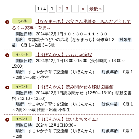
1 / 4
1
2
3
...
»
最後 »
【なかまっち】お父さん座談会 みんなどうして
その他
る？～家事・育児～
開催日時
2024年12月1日１０：３０～１１：３０
場所
東部親子つどいの広場【なかまっち】研修室1.2
対象年
齢
0歳 1～2歳 3～5歳
【りぼんかん】おもちゃ病院
イベント
開催日時
2024年12月1日13:00～15:30（受付時間：13:00～
15:00）
場所
すこやか子育て交流館（りぼんかん）
対象年齢
0歳 1
～2歳 3～5歳 小学生
【りぼんかん】読み聞かせ＆移動図書館
イベント
開催日時
2024年12月1日読み聞かせ（12:50～13:10）移動図書
館（13:10～13:50）
場所
すこやか子育て交流館（りぼんかん）
対象年齢
0歳 1
～2歳 3～5歳 妊娠・出産 小学生
【りぼんかん】はいよちタイム♪
イベント
開催日時
2024年12月1日10:30～
場所
すこやか子育て交流館（りぼんかん）
対象年齢
0歳 1
～2歳