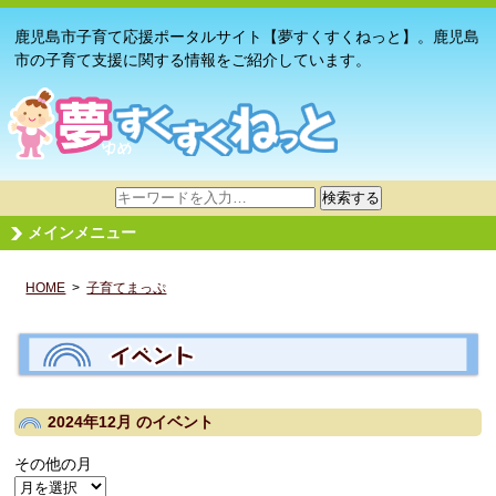
鹿児島市子育て応援ポータルサイト【夢すくすくねっと】。鹿児島
市の子育て支援に関する情報をご紹介しています。
サ
検索する
イ
メインメニュー
ト
内
HOME
>
子育てまっぷ
検
索
2024年12月
のイベント
その他の月