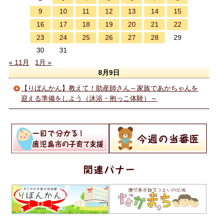
9
10
11
12
13
14
15
16
17
18
19
20
21
22
23
24
25
26
27
28
29
30
31
« 11月
1月 »
8月9日
【りぼんかん】教えて！助産師さん～家族であかちゃんを
迎える準備をしよう（沐浴・抱っこ体験）～