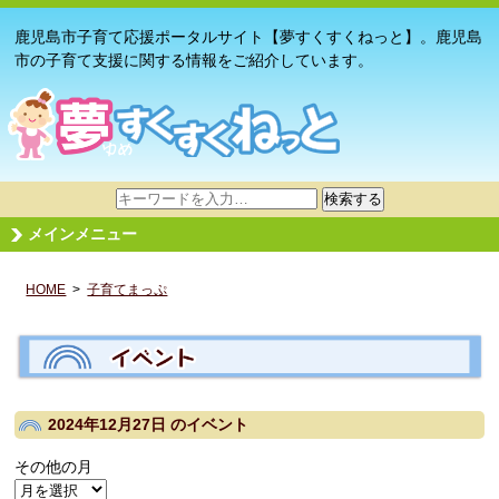
鹿児島市子育て応援ポータルサイト【夢すくすくねっと】。鹿児島
市の子育て支援に関する情報をご紹介しています。
サ
検索する
イ
メインメニュー
ト
内
HOME
>
子育てまっぷ
検
索
2024年12月27日
のイベント
その他の月