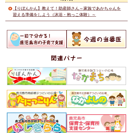
【りぼんかん】教えて！助産師さん～家族であかちゃんを
迎える準備をしよう（沐浴・抱っこ体験）～