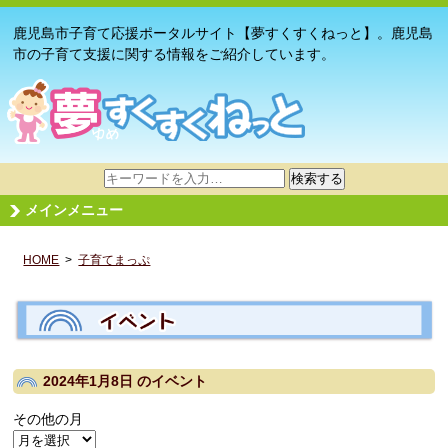
鹿児島市子育て応援ポータルサイト【夢すくすくねっと】。鹿児島
市の子育て支援に関する情報をご紹介しています。
サ
検索する
イ
メインメニュー
ト
内
HOME
>
子育てまっぷ
検
索
2024年1月8日
のイベント
その他の月