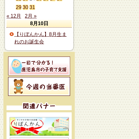
29
30
31
« 12月
2月 »
8月10日
【りぼんかん】8月生ま
れのお誕生会