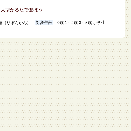
】大型かるたで遊ぼう
館（りぼんかん）
対象年齢
0歳 1～2歳 3～5歳 小学生