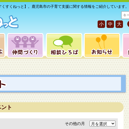
すくすくねっと】。鹿児島市の子育て支援に関する情報をご紹介しています。
サ
イ
小
中
大
ト
内
検
索
ベント
その他の月