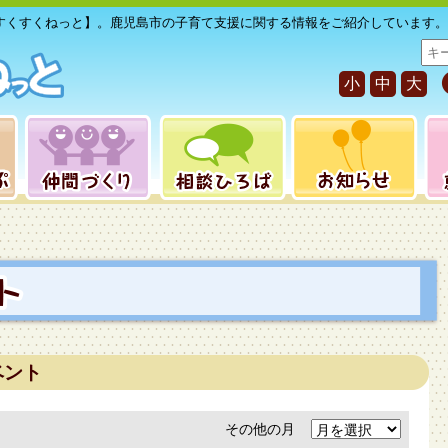
すくすくねっと】。鹿児島市の子育て支援に関する情報をご紹介しています。
サ
イ
小
中
大
ト
内
検
索
ベント
その他の月