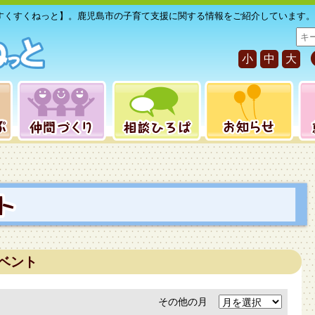
すくすくねっと】。鹿児島市の子育て支援に関する情報をご紹介しています。
サ
イ
小
中
大
ト
内
検
索
ベント
その他の月