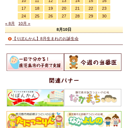
10
11
12
13
14
15
16
17
18
19
20
21
22
23
24
25
26
27
28
29
30
« 8月
10月 »
8月10日
【りぼんかん】8月生まれのお誕生会