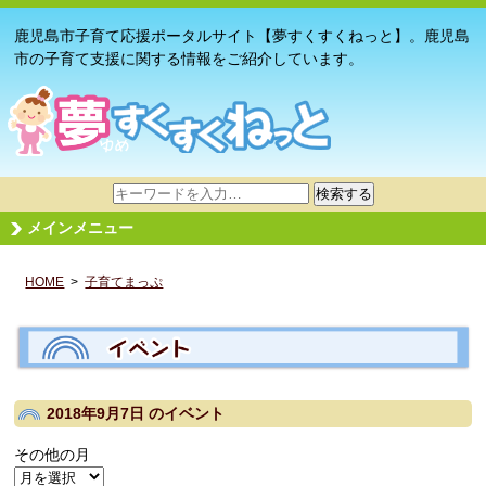
鹿児島市子育て応援ポータルサイト【夢すくすくねっと】。鹿児島
市の子育て支援に関する情報をご紹介しています。
サ
検索する
イ
メインメニュー
ト
内
HOME
>
子育てまっぷ
検
索
2018年9月7日
のイベント
その他の月