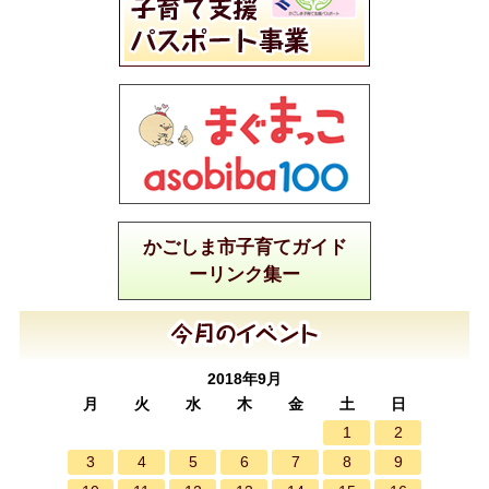
かごしま市子育てガイド
ーリンク集ー
2018年9月
月
火
水
木
金
土
日
1
2
3
4
5
6
7
8
9