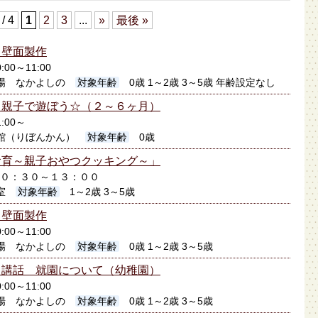
 / 4
1
2
3
...
»
最後 »
】壁面製作
:00～11:00
場 なかよしの
対象年齢
0歳 1～2歳 3～5歳 年齢設定なし
】親子で遊ぼう☆（２～６ヶ月）
:00～
館（りぼんかん）
対象年齢
0歳
食育～親子おやつクッキング～」
日１０：３０～１３：００
室
対象年齢
1～2歳 3～5歳
】壁面製作
:00～11:00
場 なかよしの
対象年齢
0歳 1～2歳 3～5歳
】講話 就園について（幼稚園）
:00～11:00
場 なかよしの
対象年齢
0歳 1～2歳 3～5歳