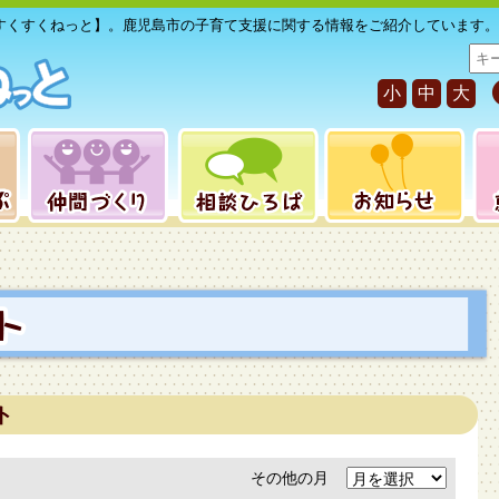
すくすくねっと】。鹿児島市の子育て支援に関する情報をご紹介しています。
サ
イ
小
中
大
ト
内
検
索
ト
その他の月