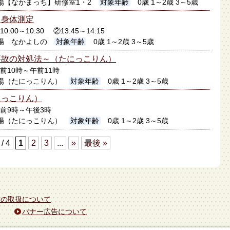
場【なかまっち】研修室1・2
対象年齢
0歳 1～2歳 3～5歳
】身体測定
0:00～10:30 ②13:45～14:15
場 なかよしの
対象年齢
0歳 1～2歳 3～5歳
事故の対処法～（たにっこりん）
午前10時～午前11時
場（たにっこりん）
対象年齢
0歳 1～2歳 3～5歳
にっこりん）
午前9時～午後3時
場（たにっこりん）
対象年齢
0歳 1～2歳 3～5歳
 / 4
1
2
3
...
»
最後 »
報の取扱について
バナー広告について