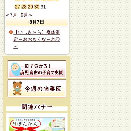
27
28
29
30
31
« 7月
9月 »
8月7日
【いしきらら】身体測
定～おおきくな～れ♡
～