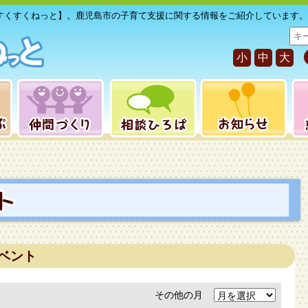
すくすくねっと】。鹿児島市の子育て支援に関する情報をご紹介しています。
サ
イ
小
中
大
ト
内
検
索
ベント
その他の月