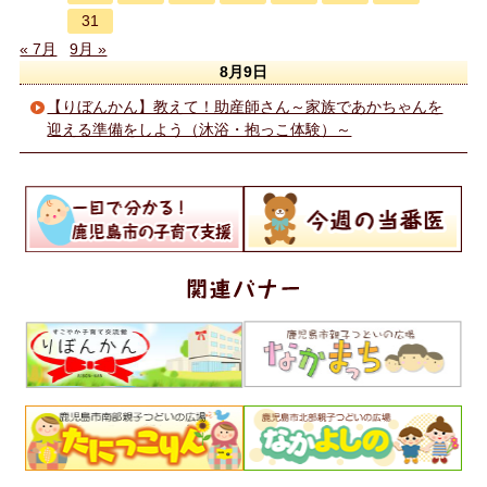
31
« 7月
9月 »
8月9日
【りぼんかん】教えて！助産師さん～家族であかちゃんを
迎える準備をしよう（沐浴・抱っこ体験）～