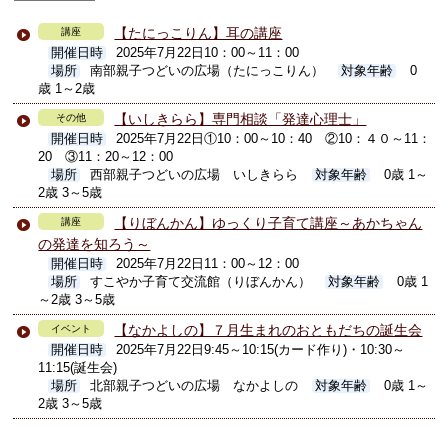
【たにっこりん】耳の講座
講座
開催日時
2025年7月22日10：00～11：00
場所
南部親子つどいの広場（たにっこりん）
対象年齢
0
歳 1～2歳
【いしきらら】専門相談「発達心理士」
その他
開催日時
2025年7月22日①10：00～10：40 ②10：４０～11：
20 ③11：20～12：00
場所
西部親子つどいの広場 いしきらら
対象年齢
0歳 1～
2歳 3～5歳
【りぼんかん】ゆっくり子育て講座～あかちゃん
講座
の発達を知ろう～
開催日時
2025年7月22日11：00～12：00
場所
すこやか子育て交流館（りぼんかん）
対象年齢
0歳 1
～2歳 3～5歳
【なかよしの】７月生まれのおともだちの誕生会
イベント
開催日時
2025年7月22日9:45～10:15(カード作り)・10:30～
11:15(誕生会)
場所
北部親子つどいの広場 なかよしの
対象年齢
0歳 1～
2歳 3～5歳