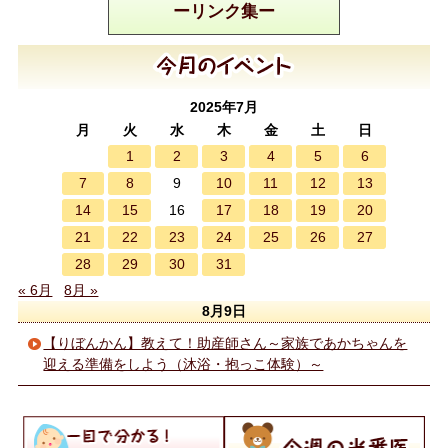
ーリンク集ー
2025年7月
月
火
水
木
金
土
日
1
2
3
4
5
6
7
8
10
11
12
13
9
14
15
17
18
19
20
16
21
22
23
24
25
26
27
28
29
30
31
« 6月
8月 »
8月9日
【りぼんかん】教えて！助産師さん～家族であかちゃんを
迎える準備をしよう（沐浴・抱っこ体験）～