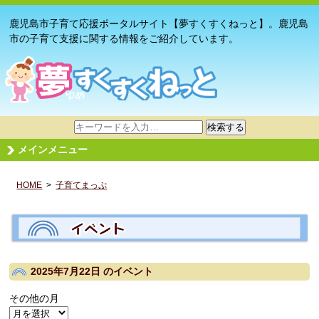
鹿児島市子育て応援ポータルサイト【夢すくすくねっと】。鹿児島
市の子育て支援に関する情報をご紹介しています。
サ
検索する
イ
メインメニュー
ト
内
HOME
>
子育てまっぷ
検
索
2025年7月22日
のイベント
その他の月