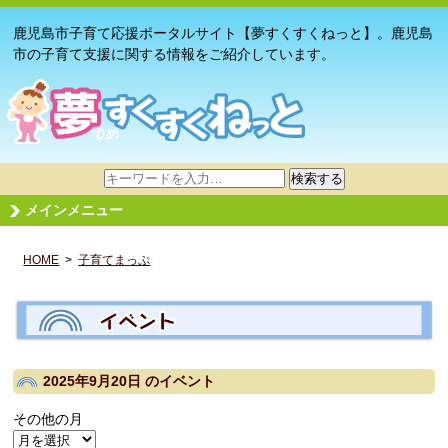
鹿児島市子育て応援ポータルサイト【夢すくすくねっと】。鹿児島
市の子育て支援に関する情報をご紹介しています。
サ
検索する
イ
メインメニュー
ト
内
HOME
>
子育てまっぷ
検
索
2025年9月20日
のイベント
その他の月