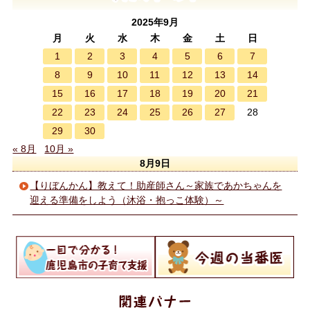
2025年9月
月
火
水
木
金
土
日
1
2
3
4
5
6
7
8
9
10
11
12
13
14
15
16
17
18
19
20
21
22
23
24
25
26
27
28
29
30
« 8月
10月 »
8月9日
【りぼんかん】教えて！助産師さん～家族であかちゃんを
迎える準備をしよう（沐浴・抱っこ体験）～