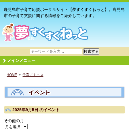
鹿児島市子育て応援ポータルサイト【夢すくすくねっと】。鹿児島
市の子育て支援に関する情報をご紹介しています。
サ
検索する
イ
メインメニュー
ト
内
HOME
>
子育てまっぷ
検
索
2025年9月5日
のイベント
その他の月