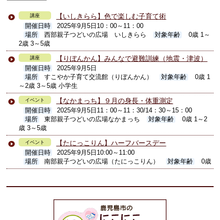
【いしきらら】色で楽しむ子育て術
講座
開催日時
2025年9月5日10：00～11：00
場所
西部親子つどいの広場 いしきらら
対象年齢
0歳 1～
2歳 3～5歳
【りぼんかん】みんなで避難訓練（地震・津波）
講座
開催日時
2025年9月5日
場所
すこやか子育て交流館（りぼんかん）
対象年齢
0歳 1
～2歳 3～5歳 小学生
【なかまっち】９月の身長・体重測定
イベント
開催日時
2025年9月5日11：00～11：30/14：30～15：00
場所
東部親子つどいの広場なかまっち
対象年齢
0歳 1～2
歳 3～5歳
【たにっこりん】ハーフバースデー
イベント
開催日時
2025年9月5日10:00～11:00
場所
南部親子つどいの広場（たにっこりん）
対象年齢
0歳