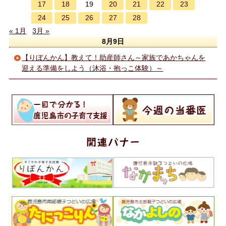
17
18
20
21
22
23
19
24
25
26
27
28
« 1月
3月 »
8月9日
【りぼんかん】教えて！助産師さん～家族であかちゃんを
迎える準備をしよう（沐浴・抱っこ体験）～