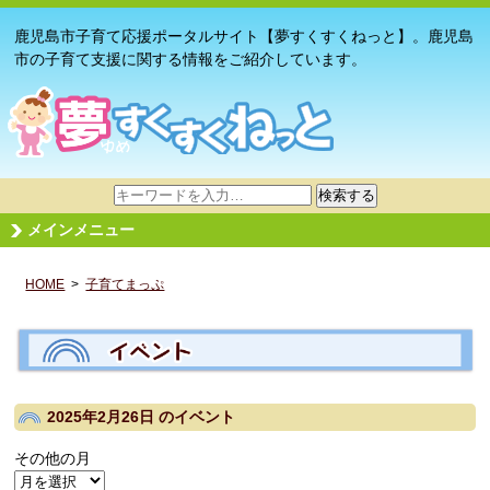
鹿児島市子育て応援ポータルサイト【夢すくすくねっと】。鹿児島
市の子育て支援に関する情報をご紹介しています。
サ
検索する
イ
メインメニュー
ト
内
HOME
>
子育てまっぷ
検
索
2025年2月26日
のイベント
その他の月