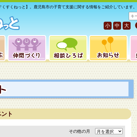
すくすくねっと】。鹿児島市の子育て支援に関する情報をご紹介しています。
サ
イ
小
中
大
ト
内
検
索
ベント
その他の月