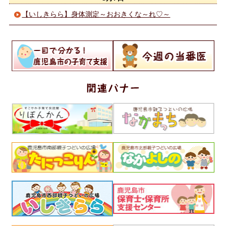
【いしきらら】身体測定～おおきくな～れ♡～