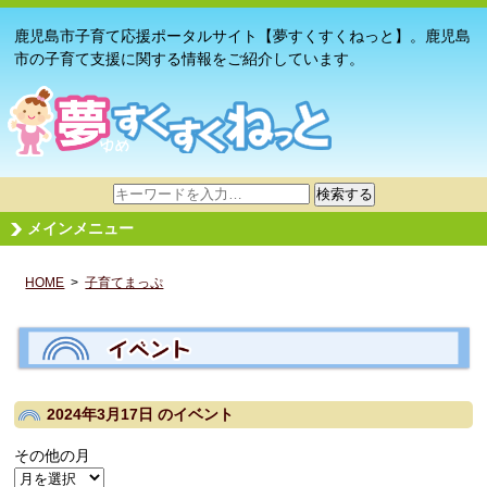
鹿児島市子育て応援ポータルサイト【夢すくすくねっと】。鹿児島
市の子育て支援に関する情報をご紹介しています。
サ
検索する
イ
メインメニュー
ト
内
HOME
>
子育てまっぷ
検
索
2024年3月17日
のイベント
その他の月