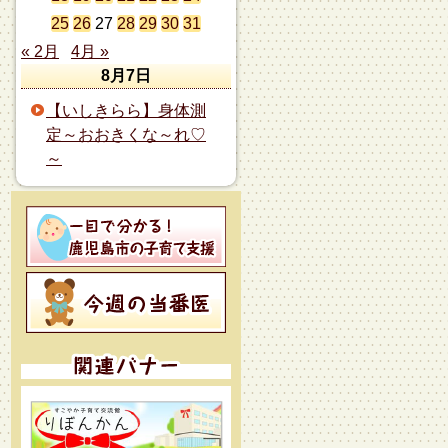
25
26
27
28
29
30
31
« 2月
4月 »
8月7日
【いしきらら】身体測
定～おおきくな～れ♡
～