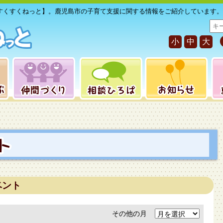
すくすくねっと】。鹿児島市の子育て支援に関する情報をご紹介しています。
サ
イ
小
中
大
ト
内
検
索
ベント
その他の月