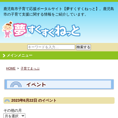
鹿児島市子育て応援ポータルサイト【夢すくすくねっと】。鹿児島
市の子育て支援に関する情報をご紹介しています。
サ
検索する
イ
メインメニュー
ト
内
HOME
>
子育てまっぷ
検
索
2023年6月22日
のイベント
その他の月