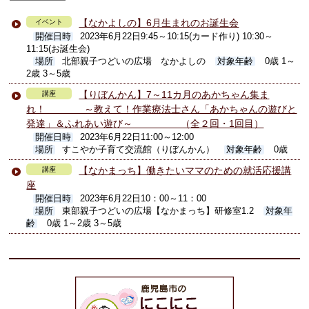
【なかよしの】6月生まれのお誕生会
イベント
開催日時
2023年6月22日9:45～10:15(カード作り) 10:30～
11:15(お誕生会)
場所
北部親子つどいの広場 なかよしの
対象年齢
0歳 1～
2歳 3～5歳
【りぼんかん】7～11カ月のあかちゃん集ま
講座
れ！ ～教えて！作業療法士さん「あかちゃんの遊びと
発達」＆ふれあい遊び～ （全２回・1回目）
開催日時
2023年6月22日11:00～12:00
場所
すこやか子育て交流館（りぼんかん）
対象年齢
0歳
【なかまっち】働きたいママのための就活応援講
講座
座
開催日時
2023年6月22日10：00～11：00
場所
東部親子つどいの広場【なかまっち】研修室1.2
対象年
齢
0歳 1～2歳 3～5歳