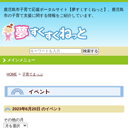
鹿児島市子育て応援ポータルサイト【夢すくすくねっと】。鹿児島
市の子育て支援に関する情報をご紹介しています。
サ
検索する
イ
メインメニュー
ト
内
HOME
>
子育てまっぷ
検
索
2023年6月20日
のイベント
その他の月