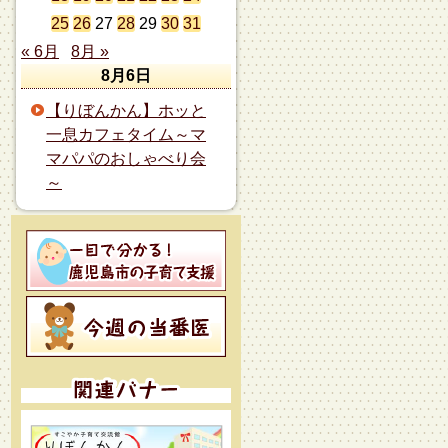
25
26
27
28
29
30
31
« 6月
8月 »
8月6日
【りぼんかん】ホッと
一息カフェタイム～マ
マパパのおしゃべり会
～