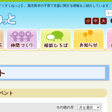
すくすくねっと】。鹿児島市の子育て支援に関する情報をご紹介しています。
サ
イ
小
中
大
ト
内
検
索
ベント
その他の月