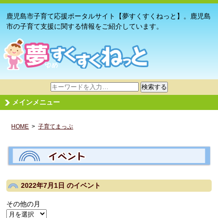
鹿児島市子育て応援ポータルサイト【夢すくすくねっと】。鹿児島
市の子育て支援に関する情報をご紹介しています。
サ
検索する
イ
メインメニュー
ト
内
HOME
>
子育てまっぷ
検
索
2022年7月1日
のイベント
その他の月