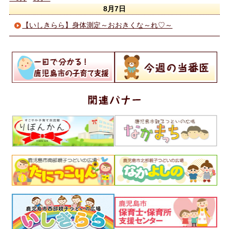
8月7日
【いしきらら】身体測定～おおきくな～れ♡～