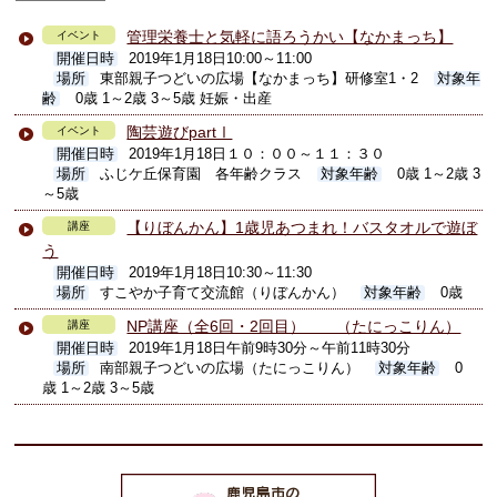
管理栄養士と気軽に語ろうかい【なかまっち】
イベント
開催日時
2019年1月18日10:00～11:00
場所
東部親子つどいの広場【なかまっち】研修室1・2
対象年
齢
0歳 1～2歳 3～5歳 妊娠・出産
陶芸遊びpartⅠ
イベント
開催日時
2019年1月18日１０：００～１１：３０
場所
ふじケ丘保育園 各年齢クラス
対象年齢
0歳 1～2歳 3
～5歳
【りぼんかん】1歳児あつまれ！バスタオルで遊ぼ
講座
う
開催日時
2019年1月18日10:30～11:30
場所
すこやか子育て交流館（りぼんかん）
対象年齢
0歳
NP講座（全6回・2回目） （たにっこりん）
講座
開催日時
2019年1月18日午前9時30分～午前11時30分
場所
南部親子つどいの広場（たにっこりん）
対象年齢
0
歳 1～2歳 3～5歳