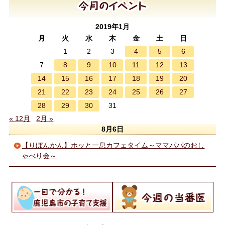
2019年1月
月
火
水
木
金
土
日
4
5
6
1
2
3
8
9
10
11
12
13
7
14
15
16
17
18
19
20
21
22
23
24
25
26
27
28
29
30
31
« 12月
2月 »
8月6日
【りぼんかん】ホッと一息カフェタイム～ママパパのおし
ゃべり会～