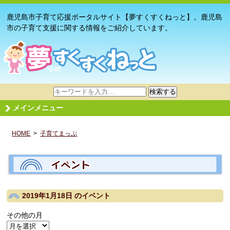
鹿児島市子育て応援ポータルサイト【夢すくすくねっと】。鹿児島
市の子育て支援に関する情報をご紹介しています。
サ
検索する
イ
メインメニュー
ト
内
HOME
>
子育てまっぷ
検
索
2019年1月18日
のイベント
その他の月